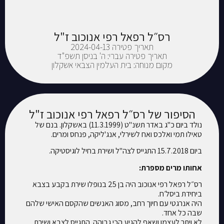
רס״ל רפאל רפי אנוכוב ז"ל
תאריך פטירה 2024-04-13
תאריך פטירה עברי: ה' בניסן תשפ"ד
מקום מנוחה: בית העלמין הצבאי אשקלון
הסיפור של רס״ל רפאל רפי אנוכוב ז"ל
נולד ביום כ"ג באדר תשנ"ט (11.3.1999) באשקלון. בנם של
טאילו תמי ואלכס ואח לשירלי, אנג'ליקה, פנחס ומרים.
ביום 15.7.2018 התגייס לצה"ל ושירת בחיל לוגיסטיקה.
אחותו מרים מספרת:
רס״ל רפאל רפי אנוכוב היה בן 25 בנופלו שירת בקבע בצבא
ביחידת ביסל׳ח.
היה אנרגטי עם חיוך רחב, מסוג האנשים שהקסם האישי שלהם
שבה כל אחד.
לא ויתר לעצמו ושאף להגיע הכי גבוהה. התגייס לצבא ושירת