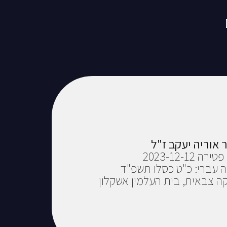
 אוריה יעקב ז"ל
 2023-12-12
 עברי: כ"ט כסלו תשפ"ד
ה צבאית, בית העלמין אשקלון