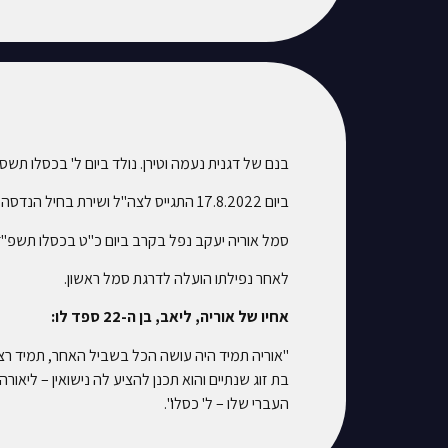
בנם של דגנית נעמה וטירן. נולד ביום ל' בכסלו תשס"ד (25.12.2003) באשקלון. אח לליאב, אביה, ליא
ביום 17.8.2022 התגייס לצה"ל ושירת בחיל הנדסה.
סמל אוריה יעקב נפל בקרב ביום כ"ט בכסלו תשפ"ד (12.12.2023). בן עשרים בנופלו. הוא הובא למנוחות בבית העלמין הצבאי באשקלון. הותיר אחריו הורים וארבע
לאחר נפילתו הועלה לדרגת סמל ראשון.
אחיו של אוריה, ליאב, בן ה-22 ספד לו:
"אוריה תמיד היה עושה הכל בשביל האחר, תמיד רצה 
בת זוג שנתיים והוא תכנן להציע לה נישואין – ליאו
העברי שלו – ל' כסלו".