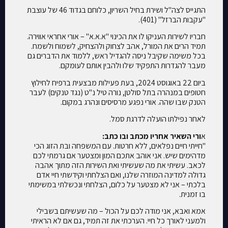
התגייס לצה"ל ושירת בחיל השריון, כלוחם בגדוד 46 של עוצבת
"עקבות הברזל" (401).
חבריו לשירות העניקו לו את הכינוי "א.א.א" – אורי אחראי אווירה.
תמיד הרים את המורל, אהב לצחוק ולהצחיק, לשמוח ולשמח.
בכל משימה שקיבל ניסה להגדיל ראש, ללמוד את הדברים גם
מעבר להגדרות התפקיד שלו ולהבין אותם לעומקם.
ביום 22 באוגוסט 2024, בעת פעילות מבצעית ברפיח לחילוץ
חטופים במנהרה בתל סולטן, נורה טיל נ"ט (נגד טנקים) לעבר
הטנק שבו שהה. אורי נפגע מרסיסים ונהרג במקום.
לאחר נפילתו הועלה לדרגת סמל.
א
ורי השאיר אחריו מכתב ובו כתב:
"חייתי חיים נפלאים, ללא חרטות. עם המשפחה ובת הזוג הכי
מדהימים שיש. אני אוהב אתכם המון ומצטער אם גרמתי לכם
לכאב. עשיתי את מה שעשיתי ואת השירות הזה מתוך אהבה
גדולה למדינה המוזרה שלנו, ואם הצלחתי וקידשתי חיי אדם
בלכתי – אני לא מצטער על כלום, הצלחתי ונכשלתי במשימתי
בו זמנית.
אמא ואבא, אני מודה לכם על הכול – מה שעשיתם בשבילי
ולמעני לאורך כל חיי. הערכתי את זה תמיד, גם אם לא הראיתי