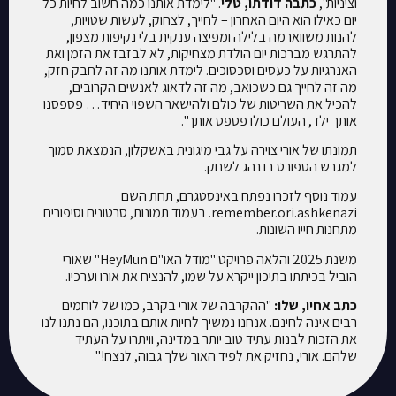
וציניות",
כתבה דודתו, טלי
. "לימדת אותנו כמה חשוב לחיות כל
יום כאילו הוא היום האחרון – לחייך, לצחוק, לעשות שטויות,
להנות משווארמה בלילה ומפיצה ענקית בלי נקיפות מצפון,
להתרגש מברכות יום הולדת מצחיקות, לא לבזבז את הזמן ואת
האנרגיות על כעסים וסכסוכים. לימדת אותנו מה זה לחבק חזק,
מה זה לחייך גם כשכואב, מה זה לדאוג לאנשים הקרובים,
להכיל את השריטות של כולם ולהישאר השפוי היחיד… פספסנו
אותך ילד, העולם כולו פספס אותך".
תמונתו של אורי צוירה על גבי מיגונית באשקלון, הנמצאת סמוך
למגרש הספורט בו נהג לשחק.
עמוד נוסף לזכרו נפתח באינסטגרם, תחת השם
remember.ori.ashkenazi. בעמוד תמונות, סרטונים וסיפורים
מתחנות חייו השונות.
משנת 2025 והלאה פרויקט "מודל האו"ם HeyMun" שאורי
הוביל בכיתתו בתיכון ייקרא על שמו, להנציח את אורו וערכיו.
כתב אחיו, שלו:
"ההקרבה של אורי בקרב, כמו של לוחמים
רבים אינה לחינם. אנחנו נמשיך לחיות אותם בתוכנו, הם נתנו לנו
את הזכות לבנות עתיד טוב יותר במדינה, וויתרו על העתיד
שלהם. אורי, נחזיק את לפיד האור שלך גבוה, לנצח!"