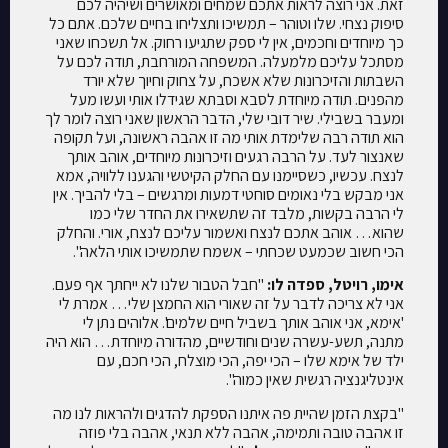
זאת. אני רוצה לראות אתכם שמחים ומאושרים ושיהיה לכם
סיפוק נצחי. שלו וטוהר – תמשיכו ותצליחו בחיים שלכם. אתם כל
כך מיוחדים וחכמים, אין לי ספק שתגיעו רחוק. אל תשכחו שאני
מסתכל עליכם מלמעלה. המשפחה המורחבת, תודה לכם על
השבתות והזיכרונות שלא אשכח, על צחוק וחיוך שלא יורד
מהפנים. תודה מיוחדת לסבא וסבתא שגידלו אותי ועשו מעל
ומעבר בשבילי. שיר דובי שלי, הדבר הראשון שאני רוצה לומר לך
הוא תודה רבה שלימדת אותי מה זו אהבה ראשונה, ועל תקופה
שאנצור לעד. על הרבה רגעים וזיכרונות מיוחדים, אוהב אותך
לנצח. עכשיו, כשסיימנו עם החלק הקיטשי והגענו ללוויה, אמא
אני מבקש בלי נאומים סוחטי דמעות ומרגשים – בלי להביך. אין
לי הרבה בקשות, מלבד זה שתשאירו את החדר שלי כמו
שהוא… אוהב אתכם לנצח ואשמור עליכם לנצח, אורי. והחלק
הכי חשוב שכמעט שכחתי – אשמח שתמשיכו אותי הלאה".
אימו, רויטל, ספדה לו:
"חבל הטבור שלנו לא ייחתך אף פעם.
אני לא צריכה לדבר על זה שאורי הוא החמצן שלי… אמרת לי
'אימא, אני אוהב אותך בשביל חיים שלמים'. אלוהים נתן לי
מתנה, תשע-עשרה שנים וחודשיים, מהדורה מיוחדת… הוא היה
ילד של אימא שלו – הכי יפה, הכי מוצלח, הכי חכם, עם
אינטליגנציה רגשית שאין כמוה".
"בקצת הזמן שהיית פה איתנו הספקת להדגים ולהראות לנו מה
זו אהבה טובה ותמימה, אהבה ללא תנאי, אהבה בלי פוזה