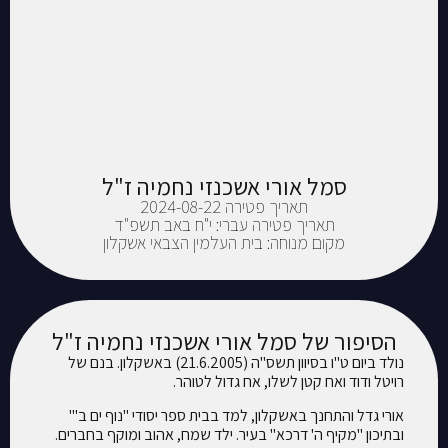
סמל אורי אשכנזי נחמיה ז"ל
תאריך פטירה 2024-08-22
תאריך פטירה עברי: י"ח באב תשפ"ד
מקום מנוחה: בית העלמין הצבאי אשקלון
הסיפור של סמל אורי אשכנזי נחמיה ז"ל
נולד ביום ט"ו בסיוון תשס"ה (21.6.2005) באשקלון. בנם של
רויטל ודוד ואח קטן לשלו, אח גדול לטוהר.
אורי גדל והתחנך באשקלון, למד בבית ספר יסודי "נוף ים ב'"
ובתיכון "מקיף ה' דרכא" בעיר. ילד שמח, אהוב ומוקף בחברים.