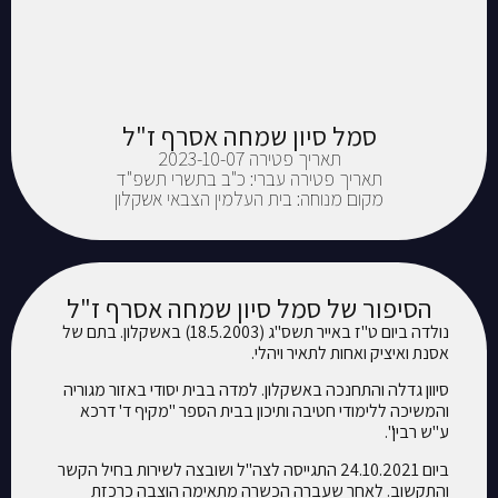
סמל סיון שמחה אסרף ז"ל
תאריך פטירה 2023-10-07
תאריך פטירה עברי: כ"ב בתשרי תשפ"ד
מקום מנוחה: בית העלמין הצבאי אשקלון
הסיפור של סמל סיון שמחה אסרף ז"ל
נולדה ביום ט"ז באייר תשס"ג (18.5.2003) באשקלון. בתם של
אסנת ואיציק ואחות לתאיר ויהלי.
סיוון גדלה והתחנכה באשקלון. למדה בבית יסודי באזור מגוריה
והמשיכה ללימודי חטיבה ותיכון בבית הספר "מקיף ד' דרכא
ע"ש רבין".
ביום 24.10.2021 התגייסה לצה"ל ושובצה לשירות בחיל הקשר
והתקשוב. לאחר שעברה הכשרה מתאימה הוצבה כרכזת