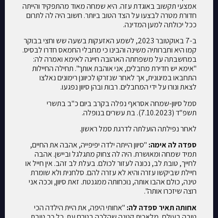
אמצעי תקשוב באוגדת עזה. היא שמחה מאוד מהתפקיד והייתה
חדורת מטרה לבצעו על הצד הטוב ביותר. חשוב היה לה לתרום
ככל יכולתה למען המדינה.
ב-7 באוקטובר 2023, לשמע האזעקות בשעה שש וחצי בבוקר
קמו היא וחברותיה משינה והבינו כי מחבלי החמאס חדרו לבסיס.
במחשבתה על משפחתה האהובה חייגה לאימא ואמרה לה:
"אימא יש חדירת מחבלים, אני אוהבת אותך". תחילה החיילות
התחבאו במיגונית, אך לאחר שנזרקו לכיוונן רימונים נאלצו
לצאת ונורו על ידי המחבלים. רבות ובהן סיוון נפגעו.
סמל סיוון-שמחה אסראף נפלה בקרב ביום כ"ב בתשרי
תשפ"ד (7.10.2023). בת עשרים בנופלה.
לאחר נפילתה הועלתה לדרגת סמל ראשון.
ספדה לה אימה:
"סיוון הייתה ילדה יפיפייה, אהבה את החיים,
תמיד שמחה ומאושרת. היה לה צחוק מתגלגל וביישן. אהבה
לחייך, טובת לב, נכונה לעזור לכולם. בעלת לב זהב. אין חייל או
חיילת שביקשו עזרה והיא לא עזרה להם. סלחנית ולא שומרת
טינה, כולם אהבו אותה, נוכחותה ממגנטת. זאת סיוון, וככה אני
רוצה שיזכרו אותה".
אחותה תאיר ספדה לה:
"אחותי היפה, את היית הילדה הכי
טובה בעולם, מלאכית קטנה שהלכה בטרם עת. כל כך טובת