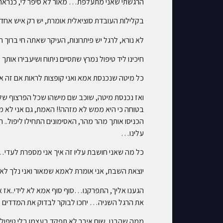
הרגשתי שאני מתעלפת… מאור לא סיפר לי, כנראה לא ידע איך… אבל שהבי
בקלילות העובדת סוציאלית אומרת, יש רק איש אחד 
לא נורא, לרגל יש פיתרונות, העיקר שאתה חי ברוך ה'
חיכינו ליד טיפול נמרץ שתסיים ניתוח ושיעבירו אותך
כל מיטה שנכנסת אמא ואני קופצות לראות אם זה את
ואז נכנסת מיטה, שוכב שם מישהו שכל הפרצוף שלו
בטוחה כי היא ממש לא מזהה!! האמת, גם אני לא מ
הכניסו אותך מהר מהר, האסימונים התחילו ליפול..
עלינו…
כל מה שאני חושבת עליו זה איך אני מספרת לעדי…
יוצאת השבת, אני אומרת לאמא שמאור ואני נלך לאב
הגענו אליך, התפרקנו…סוף סוף אמא לא לידי..אז א
את הרגל השניה… יחכו לבוקר לבדוק את המדדים ש
ממה שהבנו, שום איבר לא תפקד בעצמו בלי טיפול ת