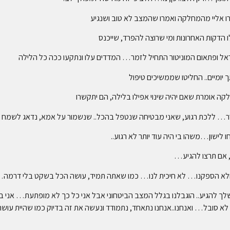
רו אליי מהמחלקה ואמרו שהמצב לא טוב ושנגיע
 הדקות האחרונות ומי שרוצה להפרד, שייכנס
 ופתאום המוניטור התחיל לזמר… המדדים עלו ונתקעו ככה כל הלילה
 יומיים.. החליטו שממשיכים טיפול
קה אומרת שאם יהיה שינוי אפילו בלילה, הם יתקשרו
ר… ללכת רגוע, שאני מבטיחה שנטפל בהכל.. שנשמור על אמא, נדאג לשמח 
 לישון…משהו בי היה עוד יותר לא רגוע..
ים ולא הספקנו… לא חיכית לנו… כמו שאתה תמיד, עושה הכל בשקט בלי דרמ
 שלך להגיע.. הוגבלנו בגלל המצב הביטחוני אבל אני כל כך לא מופתעת… אני
סובל… ואנחנו..אנחנו נתאחד, נתמודד ונעשה את זה בדיוק כמו שהיית עושה