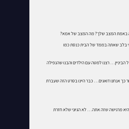
? מה באמת המצב שלך? מה המצב של אמא?
תי בלב שאתה בממד של הבית כנסת כמו
ביניין… רצנו למטה עם הילדים והבנו שהנפילה
בר 10 וחצי, אתה יודע שאסור לך להתעכב כי אחר כך אנחנו דואגים… כבר היינו בסרט הזה שעברת
א מרגישה שזה אתה… לא הגיוני שלא חזרת