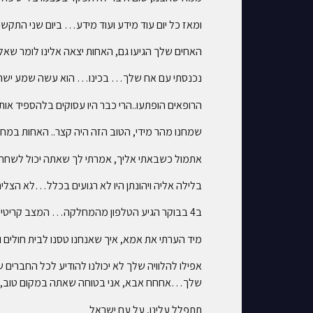
ומאז כל יום עוד מידע ועוד מידע… ביום שני התקש
האחים שלך הגיעו גם, האחות יצאה אלינו לומר שאלו
נכנסתי עם אח שלך… בכינו… הוא עשה שמע ישראל
הרופאים הופתעו..הרי כבר היו עסוקים בלהספיד אותך
שמחנו מהר מידי, הטוב הזה היה קצר.. האחות במחל
אתמול כשבאתי אליך, אמרתי לך שאתה יכול לשחר
בלילה אליה ויהונתן היו לא רגועים בכלל…לא הצליחו
ב4 בבוקר הגיע הטלפון מהמחלקה… המצב קריטי, אם תרצו להגיע…
מיד הערתי את אמא, איך שאנחנו טסנו לבית חול
אפילו להלוויה שלך לא יכולנו להודיע לכל החברים
שלך…אחחח אבא, אני בטוחה שאתה במקום טוב, לא 
תתפלל עלינו, על עם ישראל