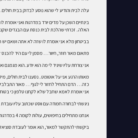
עלה לבית והודיע לי שהוא נוסע לבדוק בבית חו
בינתיים השכן על מדים יורד במדרגות ואני אומרת 
האלה.. זכרתי שהלכת לבית כנסת עם הבגדים שקנית 
בביטחון מלא אני אומרת לו שזה לא אתה ושאם יש 
פתאום מאור חוזר, חיוור… מסמן לי עם היד להכנס 
אני צורחת עליו שיגיד לי מה הוא יודע..הוא מגמגם 
מאותו הרגע אני על אוטומט.. נסענו לבית חולים, מי
כזה… הדם התחיל לחזור לי לגוף… מאור התבלבל
אני אומרת לאמא שחבל שלא לקחנו טלפון כי בטוח
ניגשתי לבחורה חמודה עם ווסט שכתוב עליו עובדת 
אנחנו מתחילים בחיפושים, עולות לקומה 4 במדרגות, אף אחד לא עונה על הקריטריונים שלך..יורדות ושוב מחפשים מי עונה על הקריטריונים שלך… וכלום… שוב עולות, שוב יורדות..
ביקשתי להתקשר למאור, הוא אומר לעובדת סוציאל