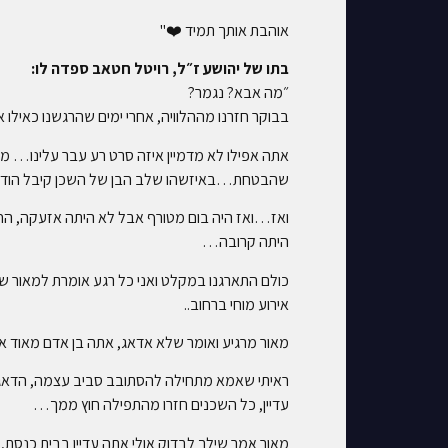
אוהבת אותך תמיד ❤️"
בתו של יהושע ז״ל, רויטל חטאב ספדה לו:
״מה אבא? נגמר?
בבוקר חזרנו מההלוויה, אחרי ימים שהרגשנו כאי
אתה אפילו לא מדמיין איזה סרט רע עבר עלינו… 
שהבטחת…באיזשהו שלב הבן של השכן קיבל הודעת
ואז…ואז היה בום מטורף אבל לא היתה אזעקה, הח
היתה קרובה…
אירוע מוחי ברחוב..
מאור מרגיע ואומר שלא אדאג, אתה בן אדם מאוד
ראיתי שאמא מתחילה להסתובב סביב עצמה, הדאג
עדיין, כל השכנים חזרו מהתפילה חוץ ממך…
מאור אמר שילך לבדוק אולי אתה עדיין בבית כנסת,