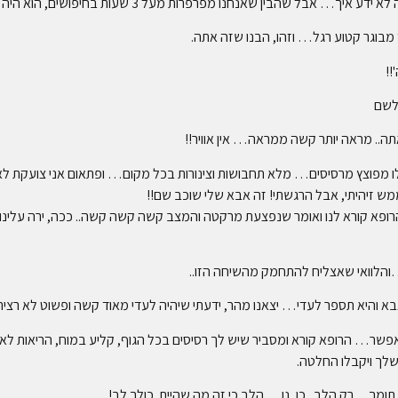
ן שאנחנו מפרפרות מעל 3 שעות בחיפושים, הוא היה חייב לעזור לזהות
מבוגר קטוע רגל… וזהו, הבנו שזה אתה.
!!
 לשם
ה.. מראה יותר קשה ממראה… אין אוויר!!
 מפוצץ מרסיסים… מלא תחבושות וצינורות בכל מקום… ופתאום אני צועקת לאמא
מש זיהיתי, אבל הרגשתי! זה אבא שלי שוכב שם!!
 הרופא קורא לנו ואומר שנפצעת מרקטה והמצב קשה קשה קשה.. ככה, ירה עלינו 
והלוואי שאצליח להתחמק מהשיחה הזו..
א והיא תספר לעדי… יצאנו מהר, ידעתי שיהיה לעדי מאוד קשה ופשוט לא רצית
פשר… הרופא קורא ומסביר שיש לך רסיסים בכל הגוף, קליע במוח, הריאות לא 
לך ויקבלו החלטה.
ומך…רק הלב.. כן, נו… הלב כי זה מה שהיית..כולך לב!