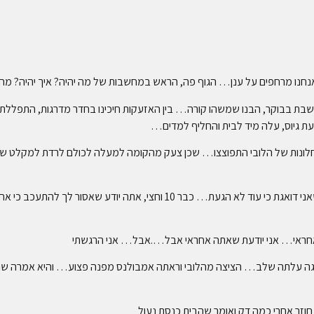
לו אנחנו מרחפים על ענן… הגוף פה, הראש במחשבות של מה יהיה? איך יהיה
משבת בבוקר, הבנו שמשהו קורה… בין האזעקות חיכינו בחדר מדרגות, התפלל
 גיוס, עלה מיד לבית והחליף למדים…
לונות של הלובי התפוצצו… שכן צעק מהקומה למעלה לכולם לרדת למקלט של ה
כולם התארגנו במקלט ואני כל רגע אומרת למאור שאני דואגת כי עוד לא הגעת… כ
 אחראי… אני יודעת שאתה אחראי אבל….אבל… אני הרגשתי
ה עלתה שלב… הציצה מהלובי וראתה אמבולנס מפנה פצוע… והיא אמרה שהי
 חוזר אחרי כמה דק ואומר שהבית כנסת נעול